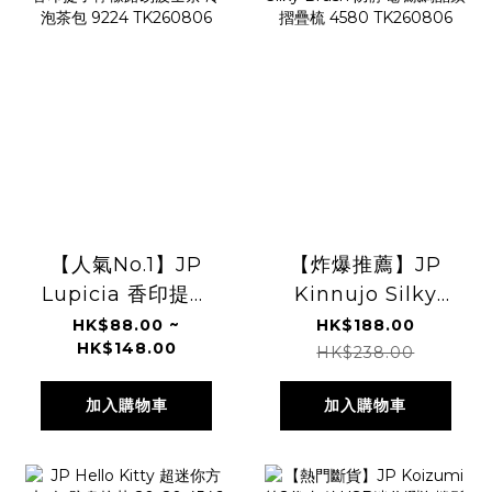
【人氣No.1】JP
【炸爆推薦】JP
Lupicia 香印提子
Kinnujo Silky
檸檬路易波士茶 冷
Brush 防靜電 絲綢
HK$88.00 ~
HK$188.00
HK$148.00
泡茶包 9224
晶鑽摺疊梳 4580
HK$238.00
TK260806
TK260806
加入購物車
加入購物車