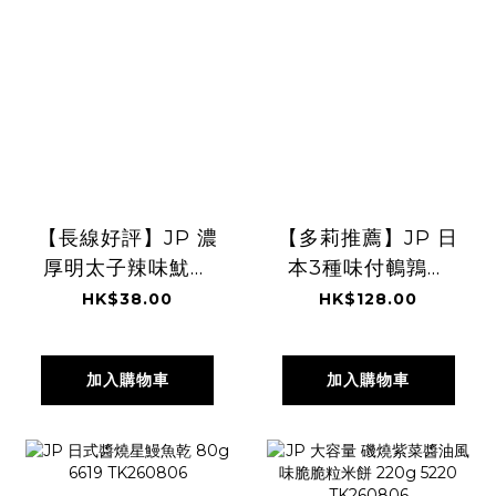
【長線好評】JP 濃
【多莉推薦】JP 日
厚明太子辣味魷魚
本3種味付鵪鶉蛋
絲 40g 3399
33粒 9693
HK$38.00
HK$128.00
TK260806
TK260805
加入購物車
加入購物車