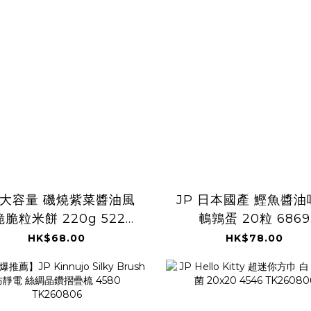
P 大容量 磯燒紫菜醬油風
JP 日本國產 鰹魚醬油
脆粒米餅 220g 5220
鵪鶉蛋 20粒 6869
TK260806
TK260806
HK$68.00
HK$78.00