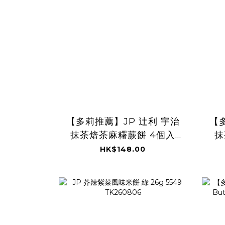
【多莉推薦】JP 辻利 宇治
【
抹茶焙茶麻糬蕨餅 4個入
抹
0540 TK260806
HK$148.00