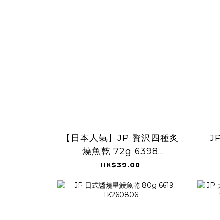
【日本人氣】JP 贅沢四種炙
J
燒魚乾 72g 6398
TK260806
HK$39.00