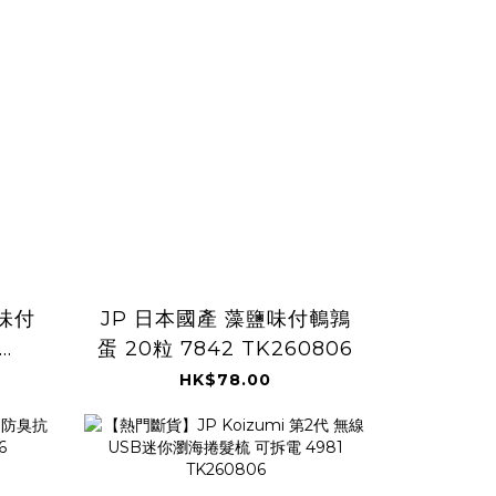
味付
JP 日本國產 藻鹽味付鵪鶉
蛋 20粒 7842 TK260806
HK$78.00