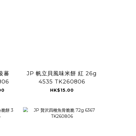
特級蕃
JP 帆立貝風味米餅 紅 26g
806
4535 TK260806
00
HK$15.00