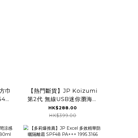
迷你方巾
【熱門斷貨】JP Koizumi
546
第2代 無線USB迷你瀏海捲
髮梳 可拆電 4981
HK$288.00
TK260806
HK$399.00