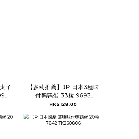
明太子
【多莉推薦】JP 日本3種味
99
付鵪鶉蛋 33粒 9693
TK260805
HK$128.00