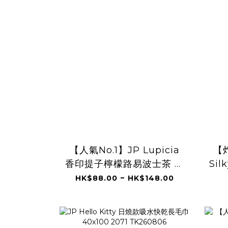
【人氣No.1】JP Lupicia
【炸
香印提子檸檬路易波士茶 冷
Si
泡茶包 9224 TK260806
鑽摺
HK$88.00 ~ HK$148.00