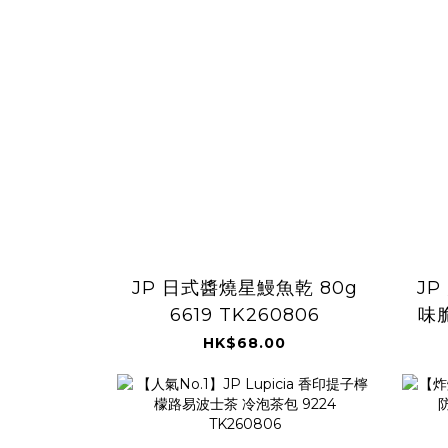
JP 日式醬燒星鰻魚乾 80g
J
6619 TK260806
味脆
HK$68.00