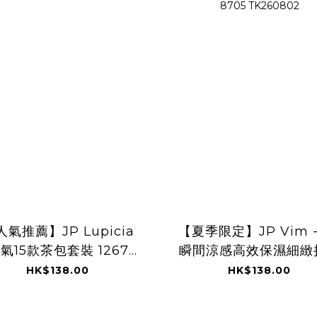
人氣推薦】JP Lupicia
【夏季限定】JP Vim 
氣15款茶包套裝 1267
瞬間涼感高效保濕細緻
TK260804
定妝噴霧 EX 80ml 8
HK$138.00
HK$138.00
TK260802