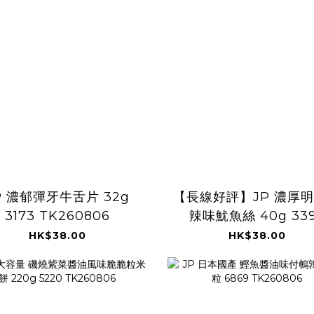
P 濃郁彈牙牛舌片 32g
【長線好評】JP 濃厚
3173 TK260806
辣味魷魚絲 40g 33
TK260806
HK$38.00
HK$38.00