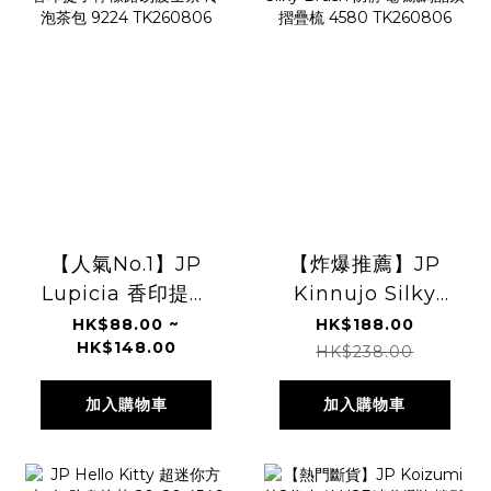
【人氣No.1】JP
【炸爆推薦】JP
Lupicia 香印提子
Kinnujo Silky
檸檬路易波士茶 冷
Brush 防靜電 絲綢
HK$88.00 ~
HK$188.00
HK$148.00
泡茶包 9224
晶鑽摺疊梳 4580
HK$238.00
TK260806
TK260806
加入購物車
加入購物車