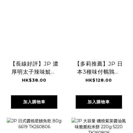
【長線好評】JP 濃
【多莉推薦】JP 日
厚明太子辣味魷魚
本3種味付鵪鶉蛋
絲 40g 3399
33粒 9693
HK$38.00
HK$128.00
TK260806
TK260805
加入購物車
加入購物車