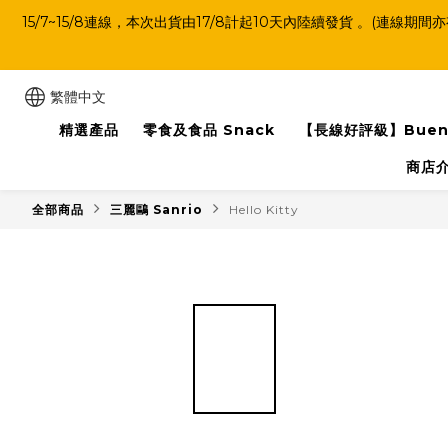
15/7~15/8連線，本次出貨由17/8計起10天內陸續發貨 。
繁體中文
精選產品
零食及食品 Snack
【長線好評級】Buen
商店
全部商品
三麗鷗 Sanrio
Hello Kitty