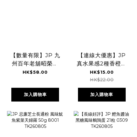
【數量有限】JP 九
【連線大優惠】JP
州百年老舖昭榮堂
真水果感2種香橙檸
純牛油手工曲奇 黃
檬風味彈力軟糖
HK$58.00
HK$15.00
豆粉風味 74g
80g 5595
HK$22.00
2443 TK260805
TK260805
加入購物車
加入購物車