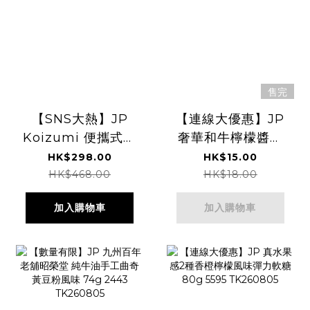
售完
【SNS大熱】JP
【連線大優惠】JP
Koizumi 便攜式充
奢華和牛檸檬醬油
電直髮夾 可拆電
味青豆 38g 5630
HK$298.00
HK$15.00
4981 TK260727
TK260805
HK$468.00
HK$18.00
加入購物車
加入購物車