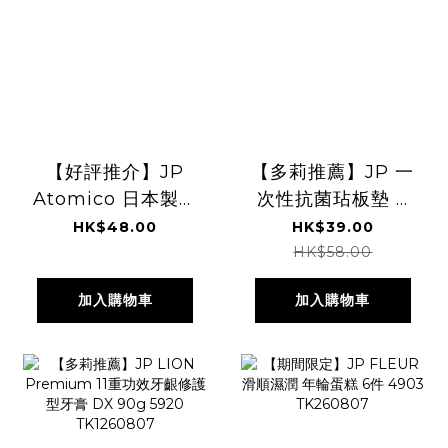
【好評推介】JP
【多莉推薦】JP 一
Atomico 日本製不
次性抗菌玷板墊 3
鏽鋼瀝汁匙羹 2184
米 8194
HK$48.00
HK$39.00
TK260727
TK260804
HK$58.00
加入購物車
加入購物車