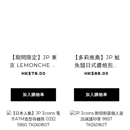
【期間限定】JP 東
【多莉推薦】JP 魷
京 LEMONCHE 檸
魚鬚日式醬燒煎餅
檬泡芙馬卡龍 4個
60g 0129
HK$78.00
HK$88.00
入 0337
TK260807
TK260807
加入購物車
加入購物車