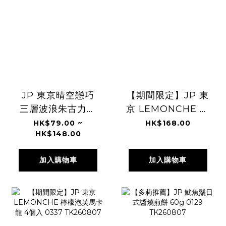
JP 東京晴空戀巧
【期間限定】JP 東
三層波浪朱古力貓
京 LEMONCHE 三
舌餅 4533
種風味馬卡龍泡芙
HK$79.00 ~
HK$168.00
HK$148.00
TK260807
9個入 0429
TK260807
加入購物車
加入購物車