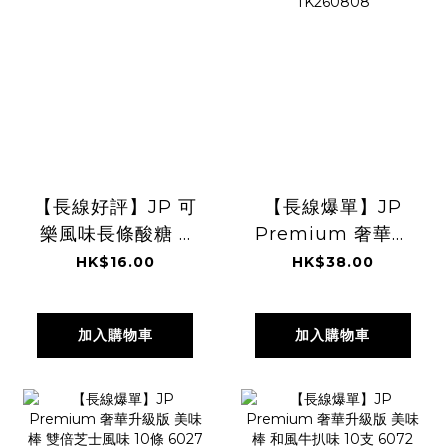
【長線好評】JP 可
【長線爆單】JP
樂風味長條酸糖 6
Premium 奢華升
條 7221
級版 美味棒 明太子
HK$16.00
HK$38.00
TK260808
風味 10條 6058
TK260808
加入購物車
加入購物車