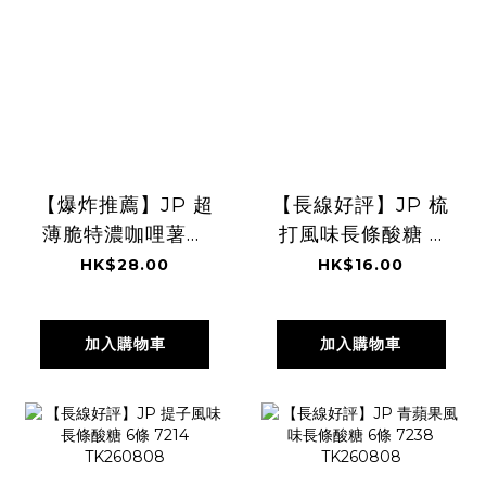
【爆炸推薦】JP 超
【長線好評】JP 梳
薄脆特濃咖哩薯片
打風味長條酸糖 6
3塊 x 5包 2581
條 7276
HK$28.00
HK$16.00
TK260808
TK260808
加入購物車
加入購物車