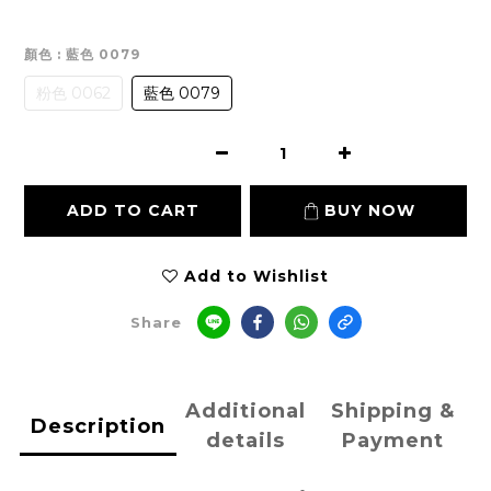
顏色
: 藍色 0079
粉色 0062
藍色 0079
ADD TO CART
BUY NOW
Add to Wishlist
Share
Additional
Shipping &
Description
details
Payment