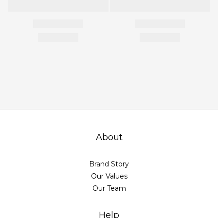
About
Brand Story
Our Values
Our Team
Help