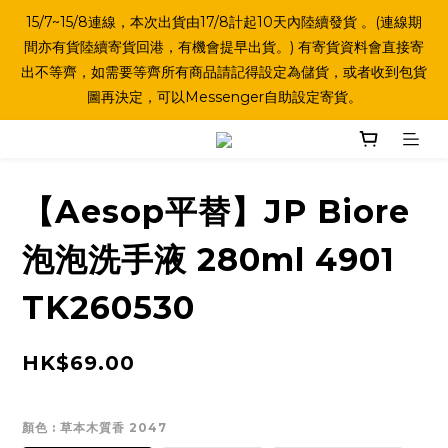
15/7~15/8連線，本次出貨由17/8計起10天內陸續發貨 。(連線期
間亦有貨陸續寄貨回港，有機會提早出貨。) 有寄貨資料會直接寄
出不等齊，如需要等齊所有商品請記得設定為儲貨，或者收到包貨
圖再決定，可以Messenger自助設定寄貨。
【Aesop平替】JP Biore
泡泡洗手液 280ml 4901
TK260530
HK$69.00
顏色
: 草本木質香 2047