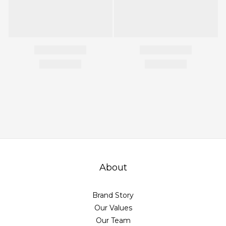
About
Brand Story
Our Values
Our Team