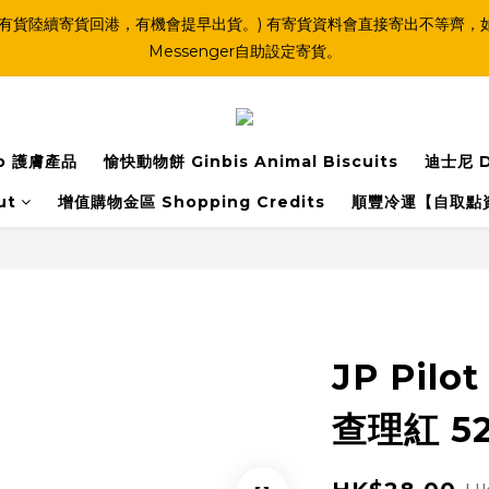
(連線期間亦有貨陸續寄貨回港，有機會提早出貨。) 有寄貨資料會直接寄出不
Messenger自助設定寄貨。
o 護膚產品
愉快動物餅 Ginbis Animal Biscuits
迪士尼 D
ut
增值購物金區 Shopping Credits
順豐冷運【自取點
JP Pilo
查理紅 52