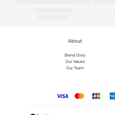
About
Brand Story
Our Values
Our Team