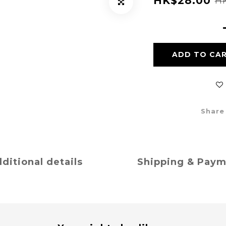
HK$28.00
HK
ADD TO CA
Share
ditional details
Shipping & Pay