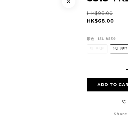
HK$98.00
HK$68.00
顏色
: 15L 8539
5L 8515
15L 853
ADD TO CA
Share