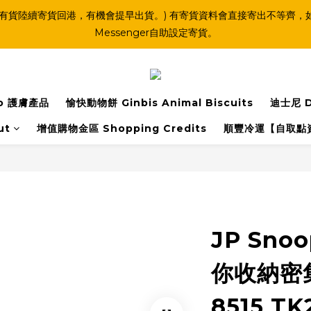
(連線期間亦有貨陸續寄貨回港，有機會提早出貨。) 有寄貨資料會直接寄出不
Messenger自助設定寄貨。
o 護膚產品
愉快動物餅 Ginbis Animal Biscuits
迪士尼 D
ut
增值購物金區 Shopping Credits
順豐冷運【自取點
JP Sno
你收納密集
8515 TK