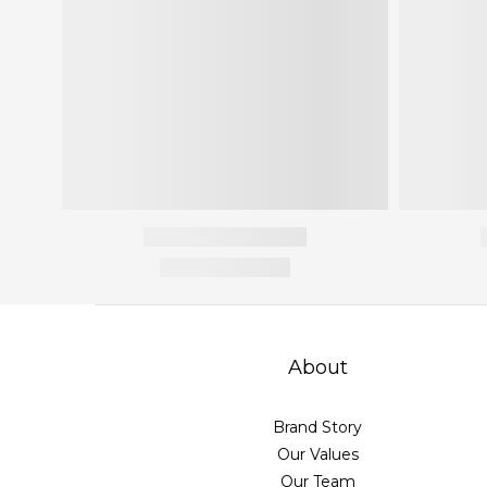
About
Brand Story
Our Values
Our Team