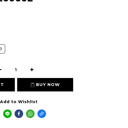
9
RT
BUY NOW
Add to Wishlist