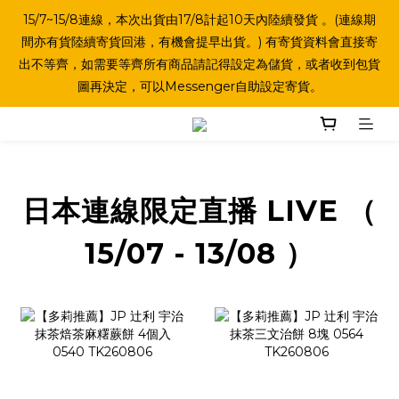
15/7~15/8連線，本次出貨由17/8計起10天內陸續發貨 。(連線期
間亦有貨陸續寄貨回港，有機會提早出貨。) 有寄貨資料會直接寄
出不等齊，如需要等齊所有商品請記得設定為儲貨，或者收到包貨
圖再決定，可以Messenger自助設定寄貨。
日本連線限定直播 LIVE （
15/07 - 13/08 ）