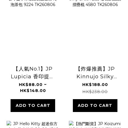
【人氣No.1】JP
【炸爆推薦】JP
Lupicia 香印提子
Kinnujo Silky
檸檬路易波士茶 冷
Brush 防靜電 絲綢
HK$88.00 ~
HK$188.00
HK$148.00
泡茶包 9224
晶鑽摺疊梳 4580
HK$238.00
TK260806
TK260806
ADD TO CART
ADD TO CART