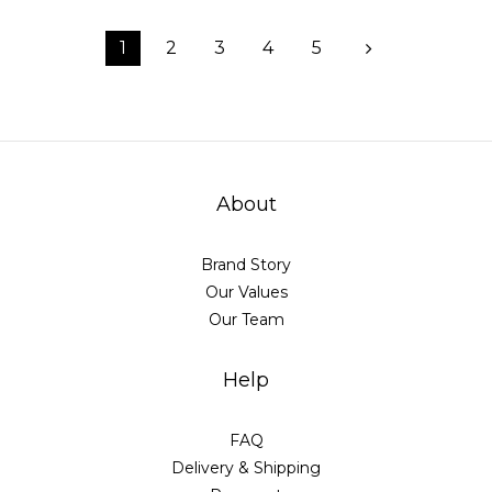
1
2
3
4
5
About
Brand Story
Our Values
Our Team
Help
FAQ
Delivery & Shipping