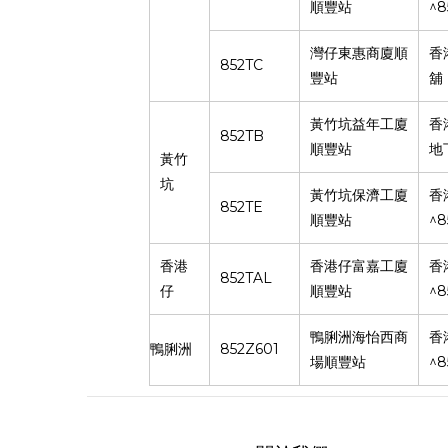
^8
順豐站
灣仔東惠商廈順
香
852TC
豐站
舖
黃竹坑益年工廈
香
852TB
順豐站
地
黃竹
坑
黃竹坑保濟工廈
香
852TE
^8
順豐站
香港
香港仔富嘉工廈
香
852TAL
^8
仔
順豐站
鴨脷洲海怡西商
香
852Z601
鴨脷洲
^8
場順豐站