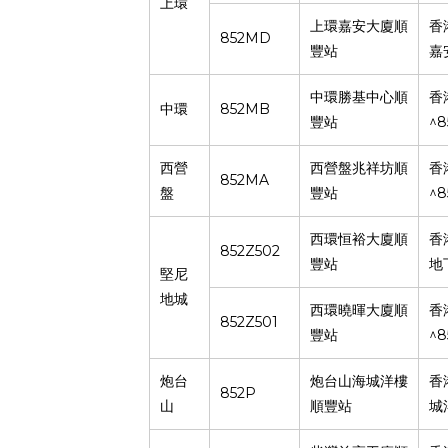
上環
上環嘉安大廈順
香
852MD
豐站
嘉
中環勝基中心順
香
852MB
中環
^8
豐站
西營
西營盤兆祥坊順
香
852MA
^8
盤
豐站
西環恒裕大廈順
香
852Z502
豐站
地
堅尼
地城
西環曉暉大廈順
香
852Z501
^8
豐站
炮台
炮台山海城洋樓
香
852P
山
順豐站
城