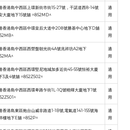
15-27
8-14
港香港島中西區上環新街市街
號，干諾道西
號
適
15
^852MD^
安大廈地下
號舖
用
208
D
港香港島中西區中環皇后大道中
號勝基中心地下
舖
適
52MB^
用
4A
A2
港香港島中西區西營盤朝光街
號兆祥坊
地下
適
52MA^
用
45-55
港香港島中西區西環堅尼地城加多近街
號恒裕大廈
適
3
4
^852Z502^
下
及
號舖
用
1L-1Q
1
港香港島中西區西環卑路乍街
號曉暉大廈地下
號
適
52Z501^
用
1-1B
,
141-155
港香港島東區炮台山威非路道
號
電氣道
號海
適
E
^852P^
洋樓地下
舖
用