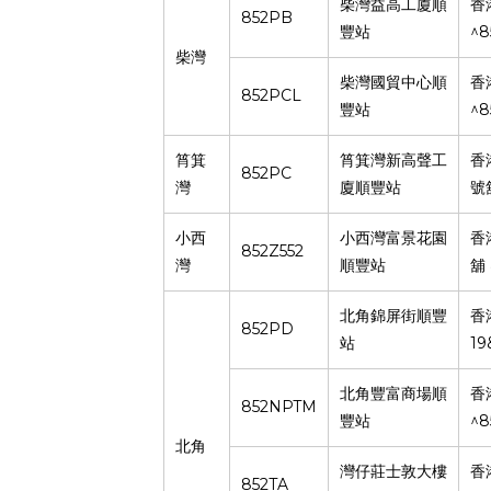
柴灣益高工廈順
香
852PB
^8
豐站
柴灣
柴灣國貿中心順
香
852PCL
^8
豐站
筲箕
筲箕灣新高聲工
香
852PC
灣
廈順豐站
號
小西
小西灣富景花園
香
852Z552
灣
順豐站
舖
北角錦屏街順豐
香
852PD
19
站
北角豐富商場順
香
852NPTM
^8
豐站
北角
灣仔莊士敦大樓
香
852TA