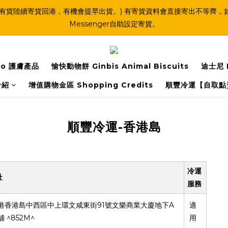
(連線期間亦有貨陸續寄貨回港，有機會提早出貨。) 有寄貨資料會直接寄出不
Messenger自助設定寄貨。
o 護膚產品
愉快動物餅 Ginbis Animal Biscuits
迪士尼 
介紹
增值購物金區 Shopping Credits
順豐冷運【自取點
順豐冷運-香港島
冷運
址
服務
91
A
港香港島中西區中上環文咸東街
號文樂商業大廈地下
適
^852M^
舖
用