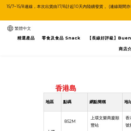
15/7~15/8連線，本次出貨由17/8計起10天內陸續發貨 。
繁體中文
精選產品
零食及食品 Snack
【長線好評級】Buen
商店
香港島
地區
點碼
網點簡稱
地
上環文樂商廈順
香
852M
豐站
號