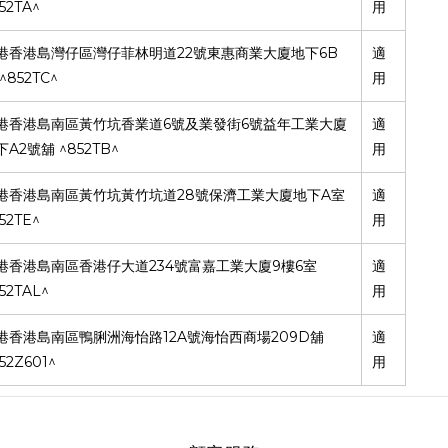
52TA^
用
22
6B
港香港島灣仔區灣仔菲林明道
號東惠商業大廈地下
適
^852TC^
用
6
6
港香港島南區黃竹坑香業道
號及業發街
號益年工業大廈
適
A2
^852TB^
下
號舖
用
28
A
港香港島南區黃竹坑黃竹坑道
號保濟工業大廈地下
室
適
52TE^
用
234
9
6
港香港島南區香港仔大道
號富嘉工業大廈
樓
室
適
52TAL^
用
12A
209D
港香港島南區鴨脷洲海怡路
號海怡西商場
舖
適
52Z601^
用