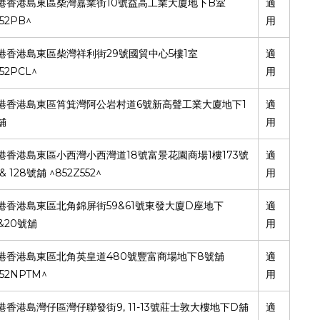
10
B
港香港島東區柴灣嘉業街
號益高工業大廈地下
室
適
52PB^
用
29
5
1
港香港島東區柴灣祥利街
號國貿中心
樓
室
適
52PCL^
用
6
1
港香港島東區筲箕灣阿公岩村道
號新高聲工業大廈地下
適
舖
用
18
1
173
港香港島東區小西灣小西灣道
號富景花園商場
樓
號
適
& 128
^852Z552^
號舖
用
59&61
D
港香港島東區北角錦屏街
號東發大廈
座地下
適
&20
號舖
用
480
8
港香港島東區北角英皇道
號豐富商場地下
號舖
適
52NPTM^
用
9, 11-13
D
港香港島灣仔區灣仔聯發街
號莊士敦大樓地下
舖
適