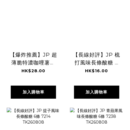
【爆炸推薦】JP 超
【長線好評】JP 梳
薄脆特濃咖哩薯片
打風味長條酸糖 6
3塊 x 5包 2581
條 7276
HK$28.00
HK$16.00
TK260808
TK260808
加入購物車
加入購物車