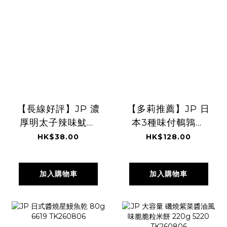
【長線好評】JP 濃
【多莉推薦】JP 日
厚明太子辣味魷魚
本3種味付鵪鶉蛋
絲 40g 3399
33粒 9693
HK$38.00
HK$128.00
TK260806
TK260805
加入購物車
加入購物車