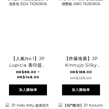
【人氣No.1】JP
【炸爆推薦】JP
Lupicia 香印提子
Kinnujo Silky
檸檬路易波士茶 冷
Brush 防靜電 絲綢
HK$88.00 ~
HK$188.00
HK$148.00
泡茶包 9224
晶鑽摺疊梳 4580
HK$238.00
TK260806
TK260806
加入購物車
加入購物車