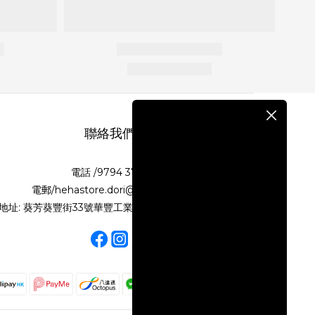
聯絡我們
電話 /9794 3718
電郵/hehastore.dori@gmail.com
地址: 葵芳葵豐街33號華豐工業大廈第二期10樓N室