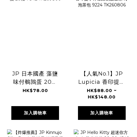
JP 日本國產 藻鹽
【人氣No.1】JP
味付鵪鶉蛋 20粒
Lupicia 香印提子
7842 TK260806
檸檬路易波士茶 冷
HK$78.00
HK$88.00 ~
HK$148.00
泡茶包 9224
TK260806
加入購物車
加入購物車