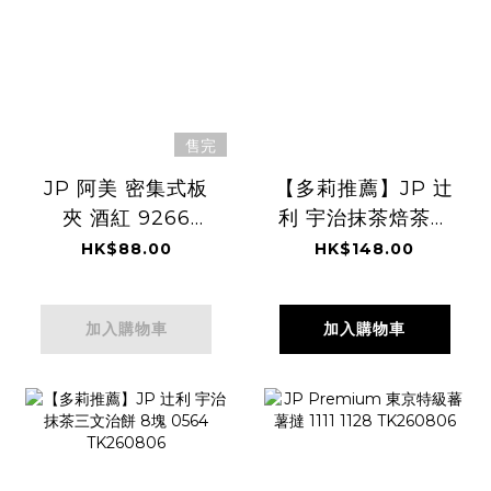
售完
JP 阿美 密集式板
【多莉推薦】JP 辻
夾 酒紅 9266
利 宇治抹茶焙茶麻
TK260807
糬蕨餅 4個入
HK$88.00
HK$148.00
0540 TK260806
加入購物車
加入購物車