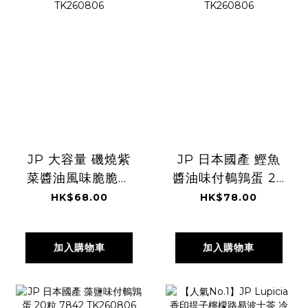
JP 大容量 磯燒紫
JP 日本國產 鰹魚
菜醬油風味脆脆粒
醬油味付鵪鶉蛋 20
米餅 220g 5220
粒 6869
HK$68.00
HK$78.00
TK260806
TK260806
加入購物車
加入購物車