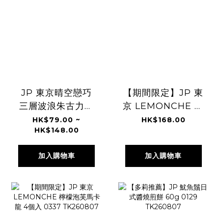
JP 東京晴空戀巧
【期間限定】JP 東
三層波浪朱古力貓
京 LEMONCHE 三
舌餅 4533
種風味馬卡龍泡芙
HK$79.00 ~
HK$168.00
HK$148.00
TK260807
9個入 0429
TK260807
加入購物車
加入購物車