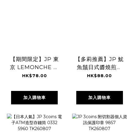
【期間限定】JP 東
【多莉推薦】JP 魷
京 LEMONCHE 檸
魚鬚日式醬燒煎餅
檬泡芙馬卡龍 4個
60g 0129
HK$78.00
HK$88.00
入 0337
TK260807
TK260807
加入購物車
加入購物車