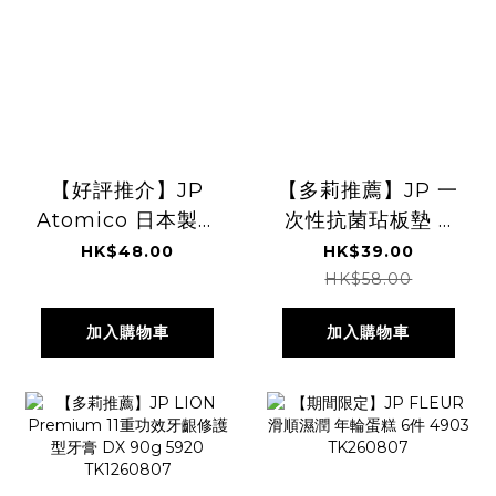
【好評推介】JP
【多莉推薦】JP 一
Atomico 日本製不
次性抗菌玷板墊 3
鏽鋼瀝汁匙羹 2184
米 8194
HK$48.00
HK$39.00
TK260727
TK260804
HK$58.00
加入購物車
加入購物車