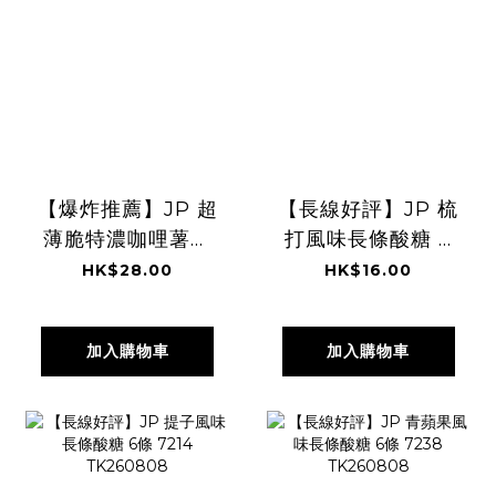
【爆炸推薦】JP 超
【長線好評】JP 梳
薄脆特濃咖哩薯片
打風味長條酸糖 6
3塊 x 5包 2581
條 7276
HK$28.00
HK$16.00
TK260808
TK260808
加入購物車
加入購物車