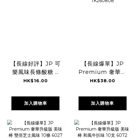
【長線好評】JP 可
【長線爆單】JP
樂風味長條酸糖 6
Premium 奢華升
條 7221
級版 美味棒 明太子
HK$16.00
HK$38.00
TK260808
風味 10條 6058
TK260808
加入購物車
加入購物車