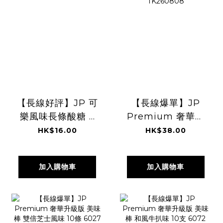
【長線好評】JP 可
【長線爆單】JP
樂風味長條酸糖 6
Premium 奢華升
條 7221
級版 美味棒 明太子
HK$16.00
HK$38.00
TK260808
風味 10條 6058
TK260808
加入購物車
加入購物車