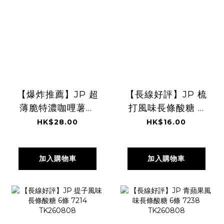
【爆炸推薦】JP 超
【長線好評】JP 梳
薄脆特濃咖哩薯片
打風味長條酸糖 6
3塊 x 5包 2581
條 7276
HK$28.00
HK$16.00
TK260808
TK260808
加入購物車
加入購物車