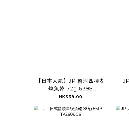
【日本人氣】JP 贅沢四種炙
J
燒魚乾 72g 6398
TK260806
HK$39.00