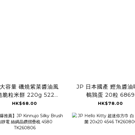
P 大容量 磯燒紫菜醬油風
JP 日本國產 鰹魚醬油
脆粒米餅 220g 5220
鵪鶉蛋 20粒 6869
TK260806
TK260806
HK$68.00
HK$78.00