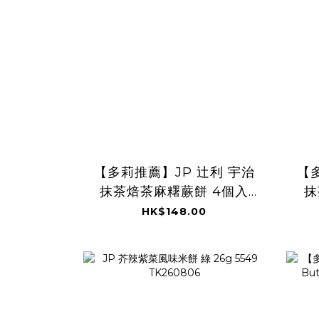
【多莉推薦】JP 辻利 宇治
【
抹茶焙茶麻糬蕨餅 4個入
抹
0540 TK260806
HK$148.00