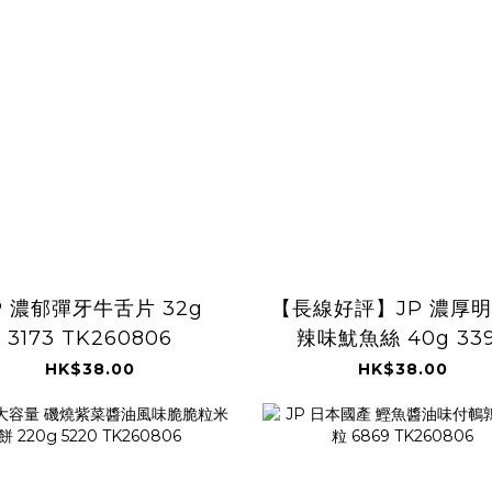
P 濃郁彈牙牛舌片 32g
【長線好評】JP 濃厚
3173 TK260806
辣味魷魚絲 40g 33
TK260806
HK$38.00
HK$38.00