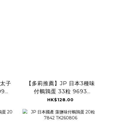
明太子
【多莉推薦】JP 日本3種味
99
付鵪鶉蛋 33粒 9693
TK260805
HK$128.00