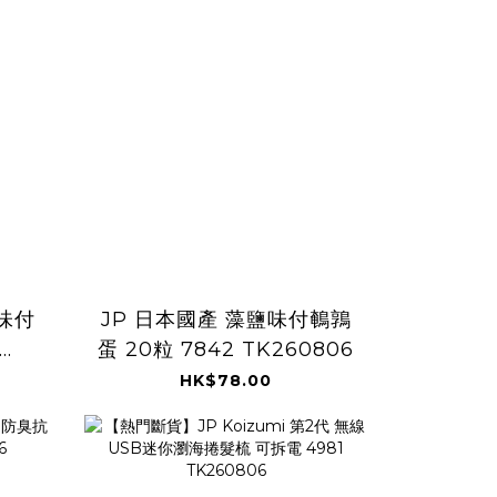
味付
JP 日本國產 藻鹽味付鵪鶉
蛋 20粒 7842 TK260806
HK$78.00