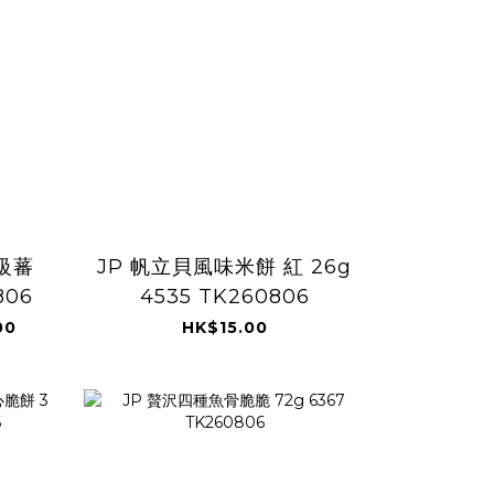
特級蕃
JP 帆立貝風味米餅 紅 26g
806
4535 TK260806
00
HK$15.00