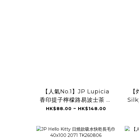
【人氣No.1】JP Lupicia
【炸
香印提子檸檬路易波士茶 冷
Si
泡茶包 9224 TK260806
鑽摺
HK$88.00 ~ HK$148.00