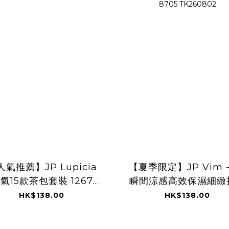
人氣推薦】JP Lupicia
【夏季限定】JP Vim 
氣15款茶包套裝 1267
瞬間涼感高效保濕細緻
TK260804
定妝噴霧 EX 80ml 8
HK$138.00
HK$138.00
TK260802