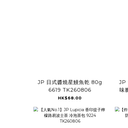
JP 日式醬燒星鰻魚乾 80g
J
6619 TK260806
味脆
HK$68.00