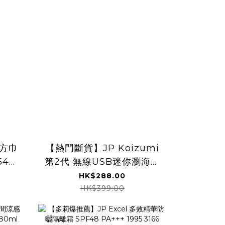
迷你方巾
【熱門斷貨】JP Koizumi
546
第2代 無線USB迷你瀏海捲
髮梳 可拆電 4981
HK$288.00
TK260806
HK$399.00