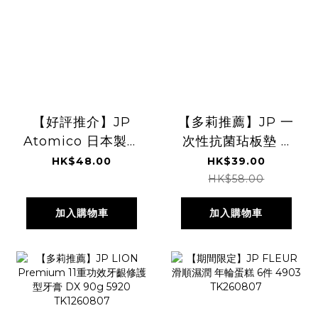
【好評推介】JP
【多莉推薦】JP 一
Atomico 日本製不
次性抗菌玷板墊 3
鏽鋼瀝汁匙羹 2184
米 8194
HK$48.00
HK$39.00
TK260727
TK260804
HK$58.00
加入購物車
加入購物車