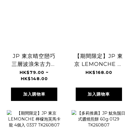
JP 東京晴空戀巧
【期間限定】JP 東
三層波浪朱古力貓
京 LEMONCHE 三
舌餅 4533
種風味馬卡龍泡芙
HK$79.00 ~
HK$168.00
HK$148.00
TK260807
9個入 0429
TK260807
加入購物車
加入購物車