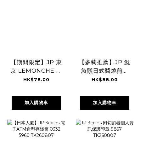
【期間限定】JP 東
【多莉推薦】JP 魷
京 LEMONCHE 檸
魚鬚日式醬燒煎餅
檬泡芙馬卡龍 4個
60g 0129
HK$78.00
HK$88.00
入 0337
TK260807
TK260807
加入購物車
加入購物車