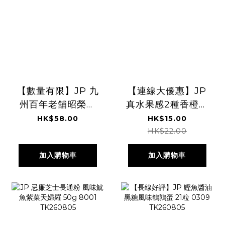
【數量有限】JP 九
【連線大優惠】JP
州百年老舖昭榮堂
真水果感2種香橙檸
純牛油手工曲奇 黃
檬風味彈力軟糖
HK$58.00
HK$15.00
豆粉風味 74g
80g 5595
HK$22.00
2443 TK260805
TK260805
加入購物車
加入購物車