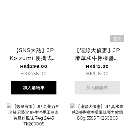
售完
【SNS大熱】JP
【連線大優惠】JP
Koizumi 便攜式充
奢華和牛檸檬醬油
電直髮夾 可拆電
味青豆 38g 5630
HK$298.00
HK$15.00
4981 TK260727
TK260805
HK$468.00
HK$18.00
加入購物車
加入購物車