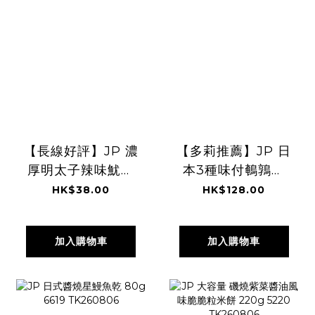
【長線好評】JP 濃
【多莉推薦】JP 日
厚明太子辣味魷魚
本3種味付鵪鶉蛋
絲 40g 3399
33粒 9693
HK$38.00
HK$128.00
TK260806
TK260805
加入購物車
加入購物車