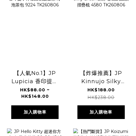
【人氣No.1】JP
【炸爆推薦】JP
Lupicia 香印提子
Kinnujo Silky
檸檬路易波士茶 冷
Brush 防靜電 絲綢
HK$88.00 ~
HK$188.00
HK$148.00
泡茶包 9224
晶鑽摺疊梳 4580
HK$238.00
TK260806
TK260806
加入購物車
加入購物車